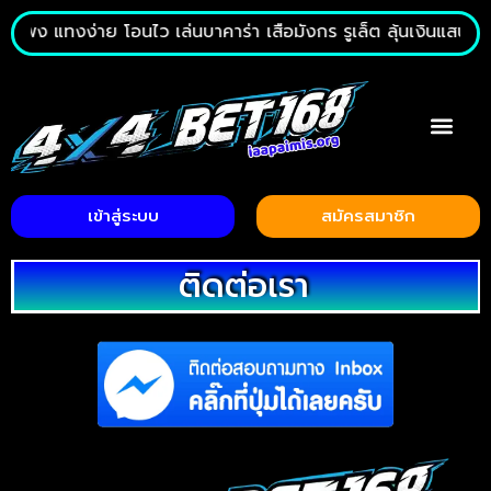
แพง แทงง่าย โอนไว เล่นบาคาร่า เสือมังกร รูเล็ต ลุ้นเงินแสนทุ
เข้าสู่ระบบ
สมัครสมาชิก
ติดต่อเรา